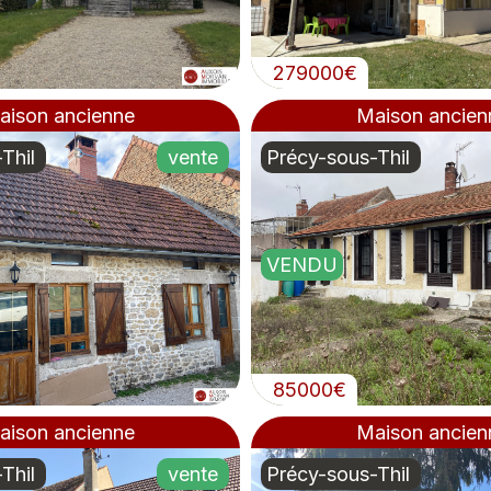
279000€
aison ancienne
Maison ancien
Thil
vente
Précy-sous-Thil
VENDU
85000€
aison ancienne
Maison ancien
Thil
vente
Précy-sous-Thil