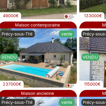
49000€
133000€
Maison contemporaine
M
Précy-sous-Thil
vente
Précy-sous-
VENDU
VENDU
237000€
115000€
Maison ancienne
M
Précy-sous-Thil
vente
Précy-sous-