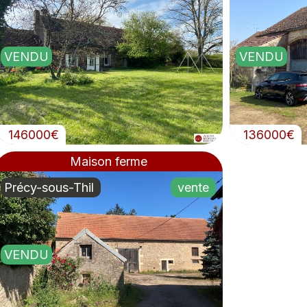
VENDU
VENDU
146000€
136000€
Maison ferme
Précy-sous-Thil
vente
VENDU