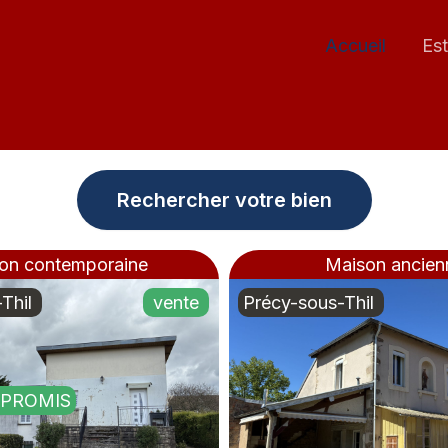
Accueil
Est
Rechercher votre bien
on contemporaine
Maison ancien
Thil
vente
Précy-sous-Thil
PROMIS