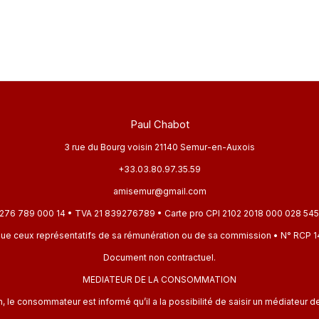
Paul Chabot
3 rue du Bourg voisin 21140 Semur-en-Auxois
+33.03.80.97.35.59
amisemur@gmail.com
276 789 000 14 • TVA 21 839276789 • Carte pro CPI 2102 2018 000 028 545 dé
rs que ceux représentatifs de sa rémunération ou de sa commission • N° R
Document non contractuel.
MEDIATEUR DE LA CONSOMMATION
 le consommateur est informé qu’il a la possibilité de saisir un médiateur 