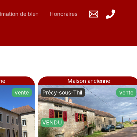
imation de bien
Honoraires
ne
Maison ancienne
vente
Précy-sous-Thil
vente
VENDU