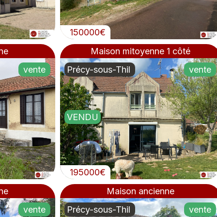
150000€
ne
Maison mitoyenne 1 côté
vente
Précy-sous-Thil
vente
VENDU
195000€
ne
Maison ancienne
vente
Précy-sous-Thil
vente