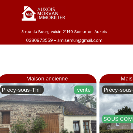
Aller
au
contenu
3 rue du Bourg voisin 21140 Semur-en-Auxois
0380973559
-
amisemur@gmail.com
Maison ancienne
Mais
Précy-sous-Thil
vente
Précy-sous-
SOUS COM