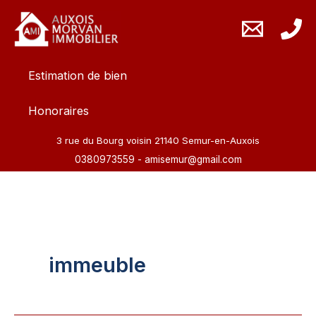
Aller
au
contenu
Estimation de bien
Honoraires
3 rue du Bourg voisin 21140 Semur-en-Auxois
0380973559
-
amisemur@gmail.com
immeuble