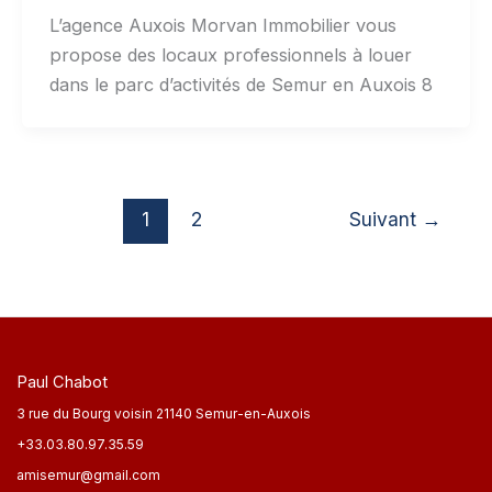
L’agence Auxois Morvan Immobilier vous
propose des locaux professionnels à louer
dans le parc d’activités de Semur en Auxois 8
1
2
Suivant
→
Paul Chabot
3 rue du Bourg voisin 21140 Semur-en-Auxois
+33.03.80.97.35.59
amisemur@gmail.com