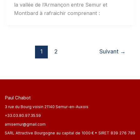
la vallée de l’Armançon entre Semur et
Montbard à rafraichir comprenant :
1
2
Suivant
→
Paul Chabot
3 rue du Bourg voisin 21140 Semur-en-Auxois
+33.03.80.97.35.59
amisemur@gmail.com
SARL Attractive Bourgogne au capital de 1000 € • SIRET 839 276 789