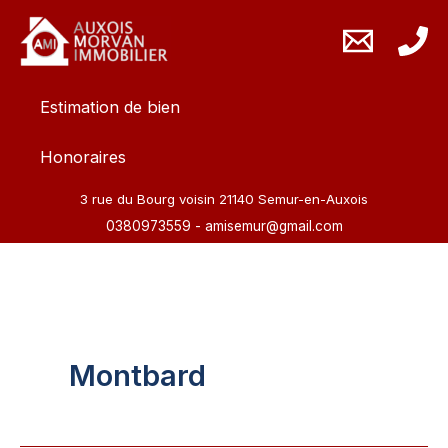
Aller
au
contenu
Estimation de bien
Honoraires
3 rue du Bourg voisin 21140 Semur-en-Auxois
0380973559
-
amisemur@gmail.com
Montbard