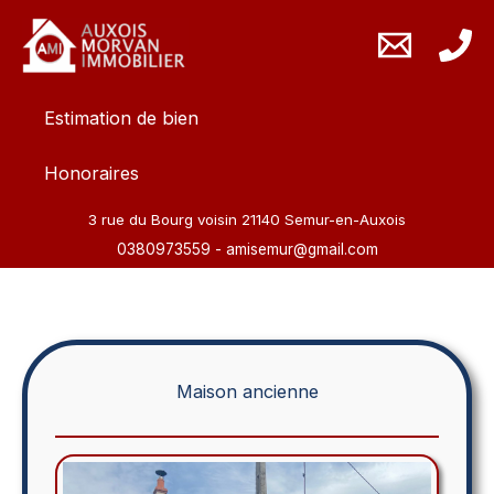
Aller
au
contenu
Estimation de bien
Honoraires
3 rue du Bourg voisin 21140 Semur-en-Auxois
0380973559
-
amisemur@gmail.com
Maison ancienne