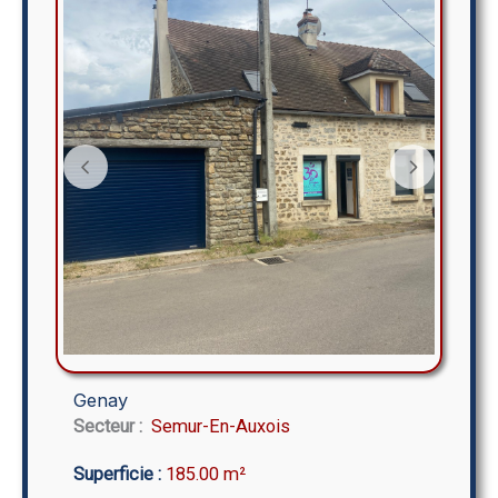
Genay
Secteur :
Semur-En-Auxois
Superficie :
185.00 m²