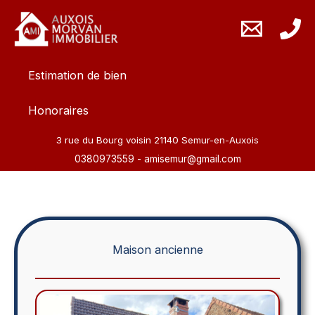
Aller
au
contenu
Estimation de bien
Honoraires
3 rue du Bourg voisin 21140 Semur-en-Auxois
0380973559
-
amisemur@gmail.com
Maison ancienne