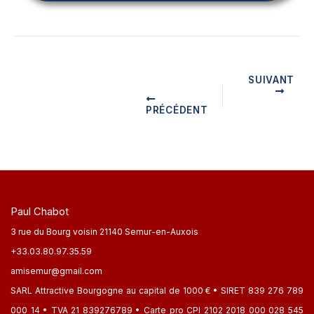
SUIVANT
PRÉCÉDENT
Paul Chabot
3 rue du Bourg voisin 21140 Semur-en-Auxois
+33.03.80.97.35.59
amisemur@gmail.com
SARL Attractive Bourgogne au capital de 1000 € • SIRET 839 276 789
000 14 • TVA 21 839276789 • Carte pro CPI 2102 2018 000 028 545