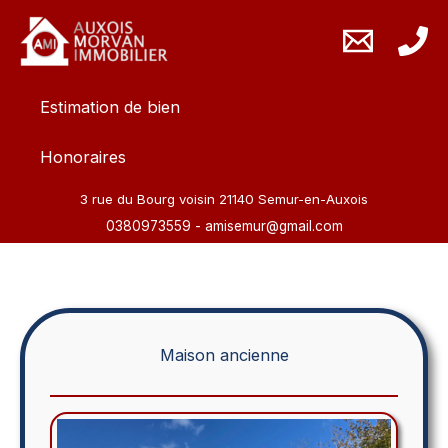
Aller
au
contenu
Estimation de bien
Honoraires
3 rue du Bourg voisin 21140 Semur-en-Auxois
0380973559
-
amisemur@gmail.com
Maison ancienne