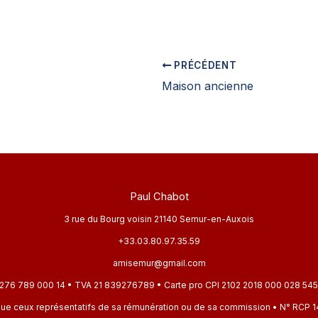
PRÉCÉDENT
Maison ancienne
Paul Chabot
3 rue du Bourg voisin 21140 Semur-en-Auxois
+33.03.80.97.35.59
amisemur@gmail.com
276 789 000 14 • TVA 21 839276789 • Carte pro CPI 2102 2018 000 028 545 dé
rs que ceux représentatifs de sa rémunération ou de sa commission • N° R