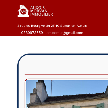
Aller
au
contenu
3 rue du Bourg voisin 21140 Semur-en-Auxois
0380973559
-
amisemur@gmail.com