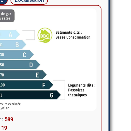
 :
589
:
19