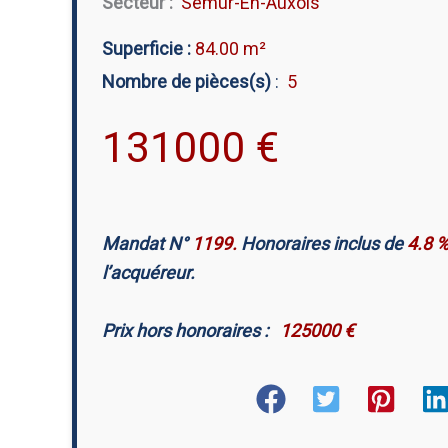
Secteur :
Semur-En-Auxois
Superficie :
84.00 m²
Nombre de pièces(s)
:
5
131000
€
Mandat N°
1199.
Honoraires inclus de
4.8 
l’acquéreur.
Prix hors honoraires :
125000 €