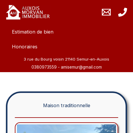
Aller
au
contenu
Estimation de bien
Honoraires
3 rue du Bourg voisin 21140 Semur-en-Auxois
0380973559
-
amisemur@gmail.com
Maison traditionnelle