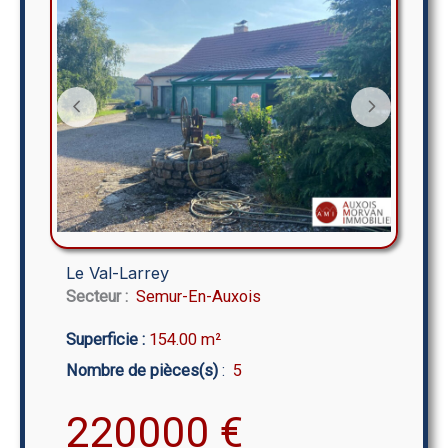
Le Val-Larrey
Secteur :
Semur-En-Auxois
Superficie :
154.00 m²
Nombre de pièces(s)
:
5
220000
€